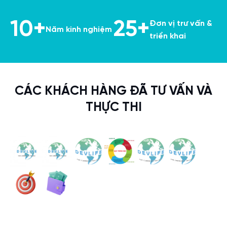
10+
25+
Đơn vị trư vấn &
Năm kinh nghiệm
triển khai
CÁC KHÁCH HÀNG ĐÃ TƯ VẤN VÀ
THỰC THI