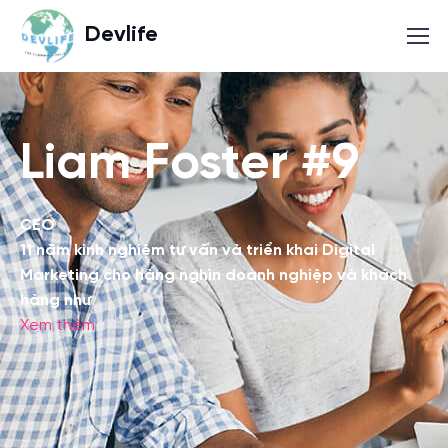
Devlife
Liam Foster #9
CEO
11 năm kinh nghiệm tư vấn và triển khai Digital
Marketing cho hàng nghìn doanh nghiệp và khách
hàng như
Xem thêm