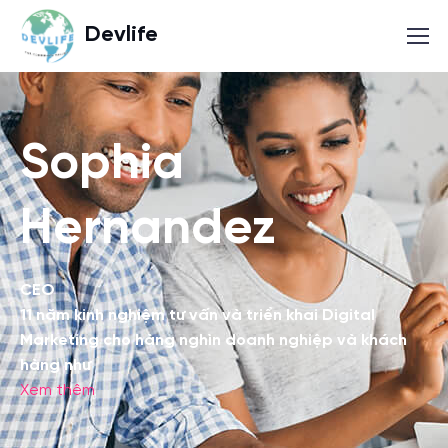
Devlife
Sophia
Hernandez
CEO
11 năm kinh nghiệm tư vấn và triển khai Digital
Marketing cho hàng nghìn doanh nghiệp và khách
hàng như
Xem thêm