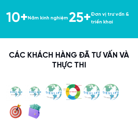
10+
25+
Đơn vị trư vấn &
Năm kinh nghiệm
triển khai
CÁC KHÁCH HÀNG ĐÃ TƯ VẤN VÀ
THỰC THI